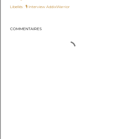
Libellés :
🎙️ Interview AddixWarrior
COMMENTAIRES